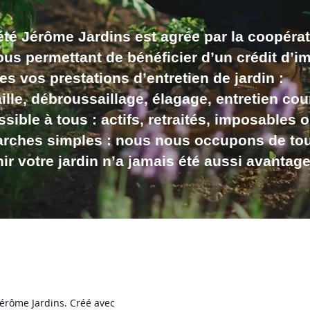
été Jérôme Jardins est agrée par la coopéra
us permettant de bénéficier d’un crédit d’i
es vos prestations d’entretien de jardin :
aille, débroussaillage, élagage, entretien cou
sible à tous : actifs, retraités, imposables 
rches simples : nous nous occupons de tou
ir votre jardin n’a jamais été aussi avantage
érôme Jardins. Créé avec